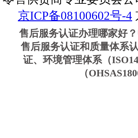
京ICP备08100602号-4
售后服务认证办理哪家好？
售后服务认证和质量体系认证
证、环境管理体系（ISO1
（OHSAS1