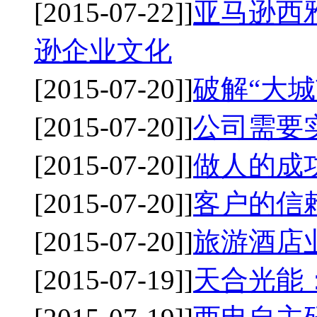
[2015-07-22]]
亚马逊西
逊企业文化
[2015-07-20]]
破解“大城
[2015-07-20]]
公司需要
[2015-07-20]]
做人的成
[2015-07-20]]
客户的信
[2015-07-20]]
旅游酒店
[2015-07-19]]
天合光能