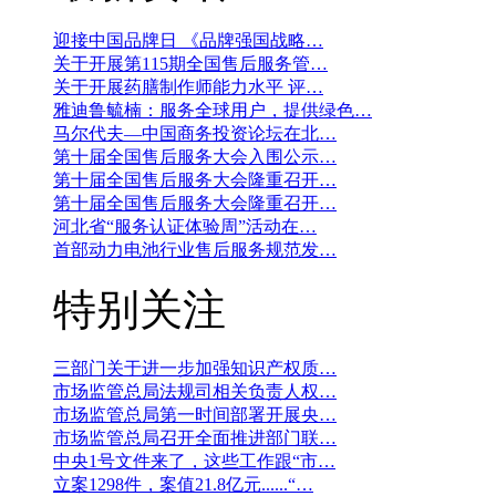
迎接中国品牌日 《品牌强国战略…
关于开展第115期全国售后服务管…
关于开展药膳制作师能力水平 评…
雅迪鲁毓楠：服务全球用户，提供绿色…
马尔代夫—中国商务投资论坛在北…
第十届全国售后服务大会入围公示…
第十届全国售后服务大会隆重召开…
第十届全国售后服务大会隆重召开…
河北省“服务认证体验周”活动在…
首部动力电池行业售后服务规范发…
特别关注
三部门关于进一步加强知识产权质…
市场监管总局法规司相关负责人权…
市场监管总局第一时间部署开展央…
市场监管总局召开全面推进部门联…
中央1号文件来了，这些工作跟“市…
立案1298件，案值21.8亿元......“…